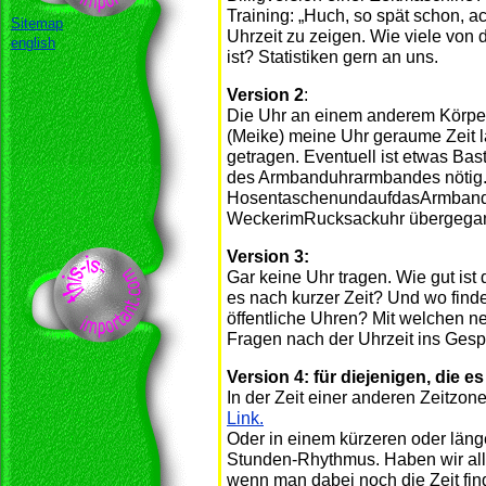
Training: „Huch, so spät schon, a
Sitemap
Uhrzeit zu zeigen. Wie viele vo
english
ist? Statistiken gern an uns.
Version 2
:
Die Uhr an einem anderem Körpert
(Meike) meine Uhr geraume Zeit
getragen. Eventuell ist etwas Bas
des Armbanduhrarmbandes nötig. 
HosentaschenundaufdasArmbandv
WeckerimRucksackuhr übergega
Version 3:
Gar keine Uhr tragen. Wie gut ist 
es nach kurzer Zeit? Und wo find
öffentliche Uhren? Mit welchen 
Fragen nach der Uhrzeit ins Ges
Version 4: für diejenigen, die e
In der Zeit einer anderen Zeitzon
Link.
Oder in einem kürzeren oder länge
Stunden-Rhythmus. Haben wir alle
wenn man dabei noch die Zeit fin