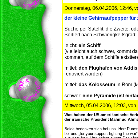
Donnerstag, 06.04.2006, 12:46, 
der kleine Gehirnaufpepper fü
Suche per Satellit, die Zweite, 
Sortiert nach Schwierigkeitsgrad:
leicht:
ein Schiff
(vielleicht auch schwer, kommt d
kommen, auf dem Schiffe existier
mittel:
den Flughafen von Addi
renoviert worden)
mittel:
das Kolosseum
in Rom (k
schwer:
eine Pyramide (ist einf
Mittwoch, 05.04.2006, 12:03, von
Was haben der US-amerikanische Vert
der iranische Präsident Mahmūd Ahm
Beide bedanken sich bei uns. Herr Rumsf
bei uns „for your support fighting the wa