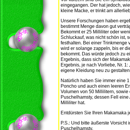
eingegangen. Der hat jedoch, wie
kleine Macke, er trinkt am allerli
Unsere Forschungen haben ergeb
bestimmt Menge davon gut verträgt
Bekommt er 25 Milliliter oder we
Schluckauf, was nicht schön ist, s
festhalten. Bei einer Trinkmenge v
wird er solange zappeln, bis er 
bekommt. Das würde jedoch zu ein
Ergebnis, dass sich der Makama
Ergebnis, je nach Vorliebe, Nr. 1:
eigene Kleidung neu zu gestalten!“
Natürlich haben Sie immer eine 1
Poncho und auch einen leeren Er
Volumen von 50 Millilitern, sowie
Puschelhamsty, dessen Fell eine
Milliliter hat.
Entdürsten Sie Ihren Makamaka j
P.S.: Und bitte äußerste Vorsich
Puschelhamsty.