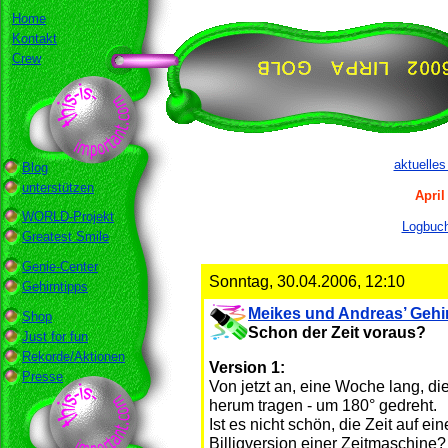
Home
Kontakt
Crew
aktuelle
Blog
unterstützen
April
WORLD-Projekt
Logbuch
Greatest Smile
Genie-Center
Sonntag, 30.04.2006, 12:10
Gehirntipps
Meikes und Andreas’ Gehir
Shop
Schon der Zeit voraus?
Just for fun
Rekorde/Aktionen
Version 1:
Presse
Von jetzt an, eine Woche lang, d
herum tragen - um 180° gedreht.
Ist es nicht schön, die Zeit auf e
Billigversion einer Zeitmaschine?