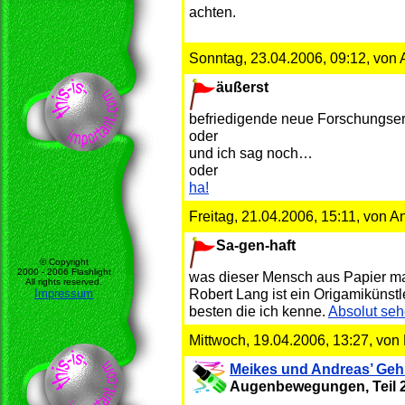
achten.
Sonntag, 23.04.2006, 09:12, von
äußerst
befriedigende neue Forschungse
oder
und ich sag noch…
oder
ha!
Freitag, 21.04.2006, 15:11, von A
Sa-gen-haft
© Copyright
2000 - 2006 Flashlight
was dieser Mensch aus Papier ma
All rights reserved.
Robert Lang ist ein Origamikünst
Impressum
besten die ich kenne.
Absolut seh
Mittwoch, 19.04.2006, 13:27, von
Meikes und Andreas’ Gehi
Augenbewegungen, Teil 