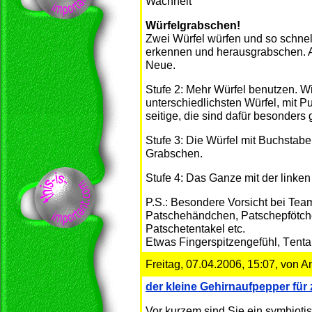
Wachheit
Würfelgrabschen!
Zwei Würfel würfen und so schnel
erkennen und herausgrabschen. 
Neue.
Stufe 2: Mehr Würfel benutzen. W
unterschiedlichsten Würfel, mit P
seitige, die sind dafür besonders 
Stufe 3: Die Würfel mit Buchstab
Grabschen.
Stufe 4: Das Ganze mit der linke
P.S.: Besondere Vorsicht bei Tea
Patschehändchen, Patschepfötch
Patschetentakel etc.
Etwas Fingerspitzengefühl, Tentak
Freitag, 07.04.2006, 15:07, von 
der kleine Gehirnaufpepper fü
Vor kurzem sind Sie ein symbioti