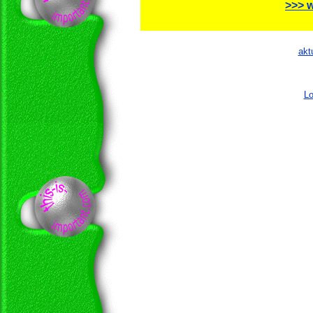
>>> w
akt
Lo