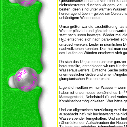
Qietscheschwächeanfall von einer kanad
nichtsdestotrotz duschen wir gern, viel, u
besten Ideen sind unter warmen Wasserfä
hervorragend üben – gelobt sei Quietsche
unbändigem Wissensdurst.
Umso größer war die Erschütterung, als 
Wasser plötzlich und gänzlich unerwarte
statt nach unten bewegte. Wieder mal di
H
O entschied sich nach para-re-bellis
2
umzuschwenken. Leider in räumlichen Dim
nachvollziehen konnten. Das hat man nun
das Laufen an Wänden erschwert sich ga
Da sich das Umjustieren unserer ganzen
herausstellte, entschieden wir uns für d
Wasserauswerfers. Einfache Sache sollt
unermesslicher Größe und einem Angebot
glumpianischen Pos entspricht.
Eigentlich wollten wir nur Wasser – wen
2
haben ist unser neues persönliches 1m
Massagestrahl, Nebelstrahl (!) und Varios
Kombinationsmöglichkeiten. Wer hätte g
Und zur allgemeinen Verzückung wird da
ausgedacht hat) mit höchstwahrscheinli
Wasserspender ferngehalten. Und so find
näherrückenden Aufschrauben der Neuans
Zauberkunst mächtige, telumpianische Mi