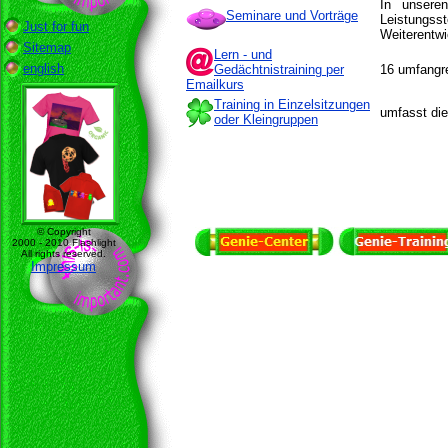
In unsere
Seminare und Vorträge
Leistungss
Just for fun
Weiterentwi
Sitemap
Lern - und
english
Gedächtnistraining per
16 umfangre
Emailkurs
Training in Einzelsitzungen
umfasst die
oder Kleingruppen
© Copyright
2000 - 2010 Flashlight
All rights reserved.
Impressum