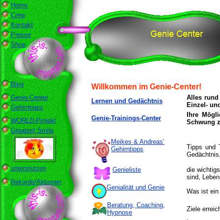
Home
Crew
Kontakt
Presse
Shop
Blog
Willkommen im Genie-Center!
Genie-Center
Alles run
Lernen und Gedächtnis
Einzel- un
Gehirntipps
Ihre Mögli
Genie-Trainings-Center
WORLD-Projekt
Schwung z
Greatest Smile
Meikes & Andreas’
Tipps und 
Gehirntipps
Gedächtnis,
unterstützen
Genieliste
die wichtig
sind, Leben
Rekorde/Aktionen
Genialität und Genie
Was ist ein
Beratung, Coaching,
Ziele erreic
Hypnose